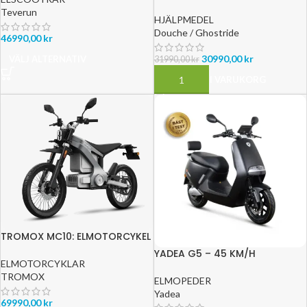
Teverun
HJÄLPMEDEL
Douche / Ghostride
46990,00
kr
30990,00
kr
VÄLJ ALTERNATIV
31990,00
kr
LÄGG TILL I VARUKORG
TROMOX MC10: ELMOTORCYKEL
– PEAK 11000W – RÄCKVIDD 120
YADEA G5 – 45 KM/H
KM
ELMOTORCYKLAR
TROMOX
ELMOPEDER
Yadea
69990,00
kr