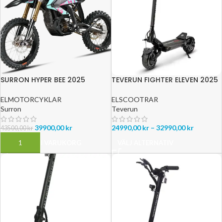
SURRON HYPER BEE 2025
TEVERUN FIGHTER ELEVEN 2025
ELMOTORCYKLAR
ELSCOOTRAR
Surron
Teverun
39900,00
kr
24990,00
kr
–
32990,00
kr
43500,00
kr
LÄGG TILL I VARUKORG
VÄLJ ALTERNATIV