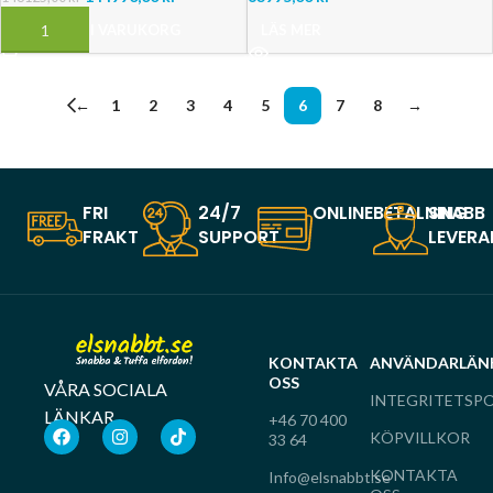
LÄGG TILL I VARUKORG
LÄS MER
←
1
2
3
4
5
6
7
8
→
FRI
24/7
ONLINEBETALNING
SNABB
FRAKT
SUPPORT
LEVERA
KONTAKTA
ANVÄNDARLÄN
OSS
VÅRA SOCIALA
INTEGRITETSPO
LÄNKAR
+46 70 400
KÖPVILLKOR
33 64
KONTAKTA
Info@elsnabbt.se