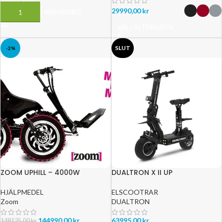
29990,00
kr
LÄGG TILL I VARUKORG
VÄLJ ALTERNATIV
SLUT
-2%
ZOOM UPHILL – 4000W
DUALTRON X II UP
HJÄLPMEDEL
ELSCOOTRAR
Zoom
DUALTRON
144990,00
kr
63995,00
kr
148125,00
kr