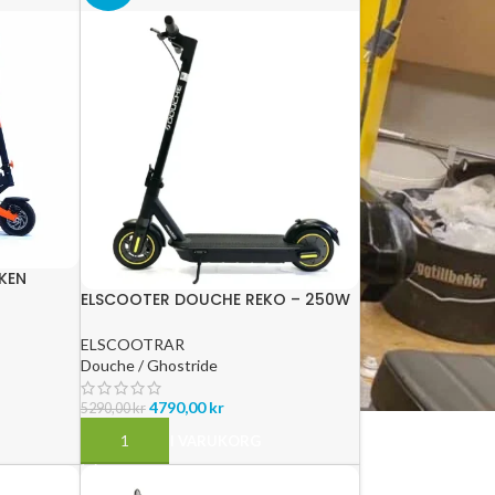
KEN
M –
ELSCOOTER DOUCHE REKO – 250W
– 35 KM RÄCKVIDD
ELSCOOTRAR
Douche / Ghostride
4790,00
kr
5290,00
kr
LÄGG TILL I VARUKORG