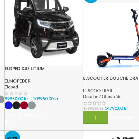
ELOPED X4E LITIUM
ELSCOOTER DOUCHE DRA
ELMOPEDER
2200W – RÄCKVIDD 80 K
Eloped
HASTIGHET 65 KM/H
ELSCOOTRAR
Douche / Ghostride
99950,00
kr
–
109950,00
kr
14790,00
kr
15990,00
kr
VÄLJ ALTERNATIV
LÄGG TILL I VARUKORG
-32%