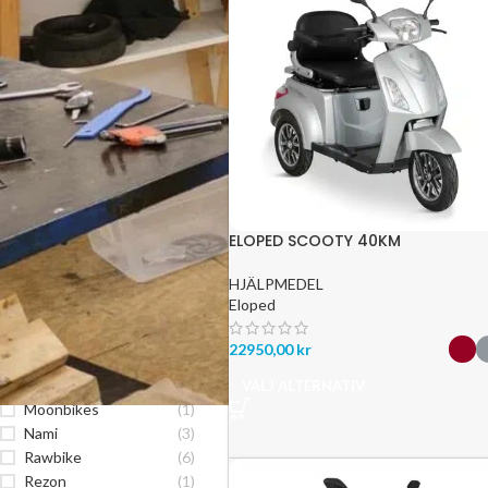
FILTRERA
FILTRERA PRODUKTER
EFTER VARUMÄRKEN
Boxxbike / Valkyrie
(3)
Douche / Ghostride
(15)
ELOPED SCOOTY 40KM
DUALTRON
(16)
Eloped
(9)
HJÄLPMEDEL
Gowow
(1)
Eloped
GSPACE
(1)
Inmotion
(1)
22950,00
kr
Kuiperbelt
(1)
KuKirin
(1)
VÄLJ ALTERNATIV
Moonbikes
(1)
Nami
(3)
Rawbike
(6)
Rezon
(1)