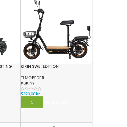
STING
KIRIN SWE1 EDITION
KM
ELMOPEDER
KuKirin
5290,00
kr
LÄGG TILL I VARUKORG