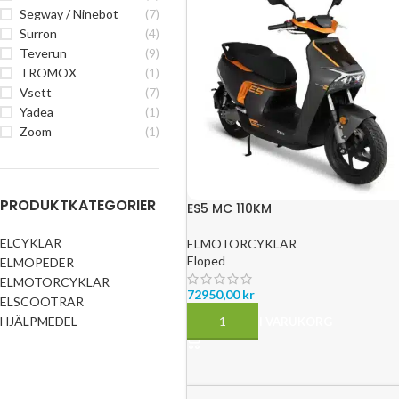
Segway / Ninebot
(7)
Surron
(4)
Teverun
(9)
TROMOX
(1)
Vsett
(7)
Yadea
(1)
Zoom
(1)
PRODUKTKATEGORIER
ES5 MC 110KM
ELCYKLAR
ELMOTORCYKLAR
Eloped
ELMOPEDER
ELMOTORCYKLAR
72950,00
kr
ELSCOOTRAR
HJÄLPMEDEL
LÄGG TILL I VARUKORG