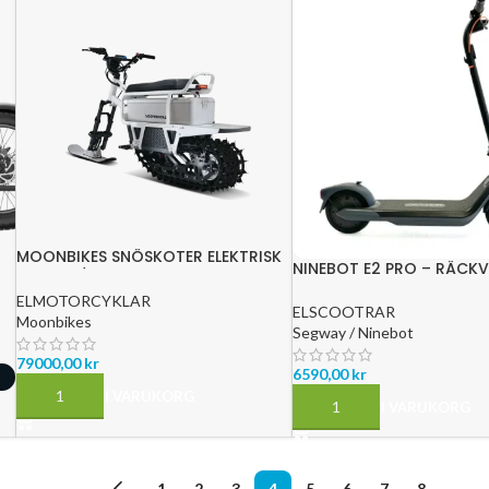
MOONBIKES SNÖSKOTER ELEKTRISK
NINEBOT E2 PRO – RÄCK
– 42 KM/H
ELMOTORCYKLAR
ELSCOOTRAR
Moonbikes
Segway / Ninebot
79000,00
kr
6590,00
kr
LÄGG TILL I VARUKORG
LÄGG TILL I VARUKORG
←
1
2
3
4
5
6
7
8
→