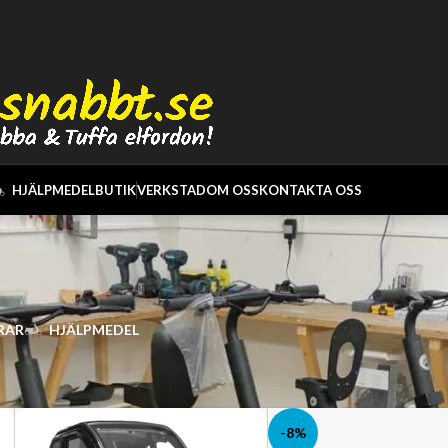
HJÄLPMEDEL
BUTIK
VERKSTAD
OM OSS
KONTAKTA OSS
RAR
HJÄLPMEDEL
-8%