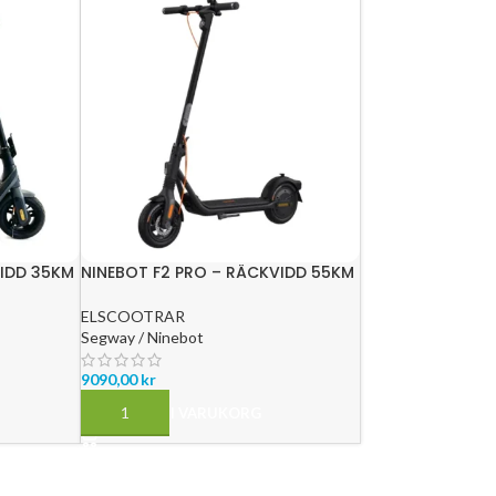
VIDD 35KM
NINEBOT F2 PRO – RÄCKVIDD 55KM
ELSCOOTRAR
Segway / Ninebot
9090,00
kr
LÄGG TILL I VARUKORG