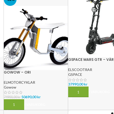
GSPACE MARS GTR – VÄR
110KM/H – RÄCKVIDD 170
ELSCOOTRAR
GOWOW – ORI
GSPACE
ELMOTORCYKLAR
37990,00
kr
Gowow
LÄGG TILL I VARUKORG
50690,00
kr
74900,00
kr
LÄGG TILL I VARUKORG