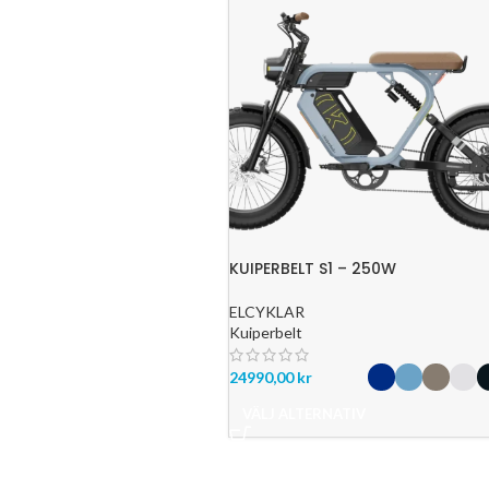
KUIPERBELT S1 – 250W
ELCYKLAR
Kuiperbelt
24990,00
kr
VÄLJ ALTERNATIV