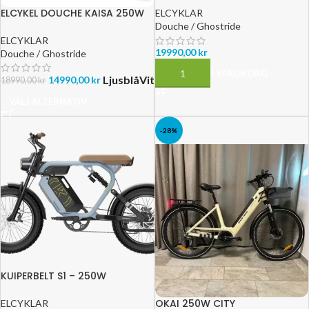
RÄCKVIDD 100KM
ELCYKEL DOUCHE KAISA 250W
ELCYKLAR
Douche / Ghostride
ELCYKLAR
19990,00
kr
Douche / Ghostride
LÄGG TILL I VARUKORG
Ljusblå
Vit
14990,00
kr
18990,00
kr
VÄLJ ALTERNATIV
-28%
KUIPERBELT S1 – 250W
OKAI 250W CITY
ELCYKLAR