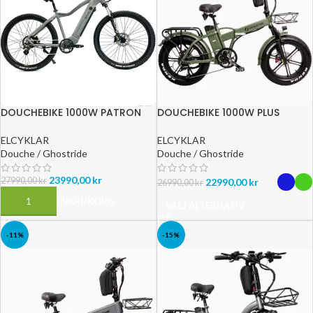
DOUCHEBIKE 1000W PATRON
DOUCHEBIKE 1000W PLUS
ELCYKLAR
ELCYKLAR
Douche / Ghostride
Douche / Ghostride
23990,00
kr
27990,00
kr
22990,00
kr
26990,00
kr
LÄGG TILL I VARUKORG
VÄLJ ALTERNATIV
-11%
-15%