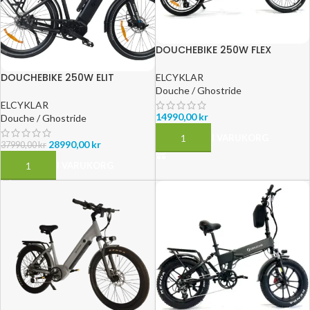
DOUCHEBIKE 250W FLEX
HOPFÄLLBAR – RÄCKVIDD 80
KM
DOUCHEBIKE 250W ELIT
ELCYKLAR
MITTMOTOR – REMDRIFT –
Douche / Ghostride
RÄCKVIDD 110KM
ELCYKLAR
14990,00
kr
Douche / Ghostride
LÄGG TILL I VARUKORG
28990,00
kr
37990,00
kr
LÄGG TILL I VARUKORG