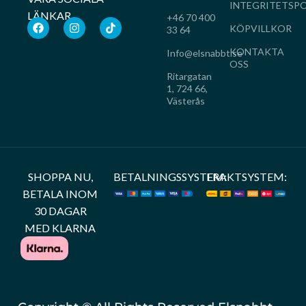
INTEGRITETSPO
LÄNKAR
+46 70 400
KÖPVILLKOR
33 64
KONTAKTA
Info@elsnabbt.se
OSS
Ritargatan
1, 724 66,
Västerås
SHOPPA NU,
BETALNINGSSYSTEM:
FRAKTSYSTEM:
BETALA INOM
30 DAGAR
MED KLARNA