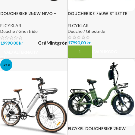
DOUCHEBIKE 250W NIVO –
DOUCHEBIKE 750W STILETTE
100KM RÄCKVIDD
ELCYKLAR
ELCYKLAR
Douche / Ghostride
Douche / Ghostride
Grå
Mintgrön
17990,00
kr
19990,00
kr
LÄGG TILL I VARUKORG
VÄLJ ALTERNATIV
-21%
ELCYKEL DOUCHEBIKE 250W
SVAN – HOPFÄLLBAR –