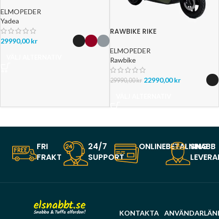
ELMOPEDER
Yadea
RAWBIKE RIKE
29990,00
kr
ELMOPEDER
VÄLJ ALTERNATIV
Rawbike
22990,00
kr
29990,00
kr
VÄLJ ALTERNATIV
FRI
24/7
ONLINEBETALNING
SNABB
FRAKT
SUPPORT
LEVERA
KONTAKTA
ANVÄNDARLÄN