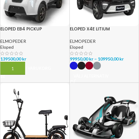
ELOPED EB4 PICKUP
ELOPED X4E LITIUM
ELMOPEDER
ELMOPEDER
Eloped
Eloped
139500,00
kr
99950,00
kr
–
109950,00
kr
LÄGG TILL I VARUKORG
VÄLJ ALTERNATIV