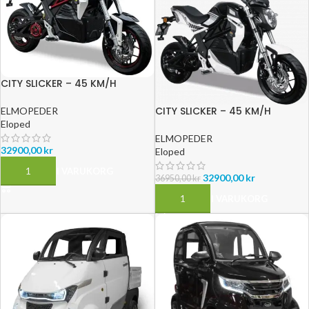
CITY SLICKER – 45 KM/H
CITY SLICKER – 45 KM/H
ELMOPEDER
Eloped
ELMOPEDER
32900,00
kr
Eloped
LÄGG TILL I VARUKORG
32900,00
kr
36950,00
kr
LÄGG TILL I VARUKORG