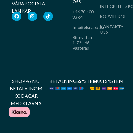
OSS
VÅRA SOCIALA
INTEGRITETSPO
LÄNKAR
+46 70 400
KÖPVILLKOR
33 64
KONTAKTA
Info@elsnabbt.se
OSS
Ritargatan
1, 724 66,
Västerås
SHOPPA NU,
BETALNINGSSYSTEM:
FRAKTSYSTEM:
BETALA INOM
30 DAGAR
MED KLARNA