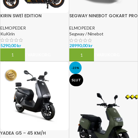
KIRIN SWE1 EDITION
SEGWAY NINEBOT GOKART PRO
2
ELMOPEDER
ELMOPEDER
KuKirin
Segway / Ninebot
5290,00
kr
28990,00
kr
LÄGG TILL I VARUKORG
LÄGG TILL I VARUKORG
-23%
SLUT
YADEA G5 – 45 KM/H