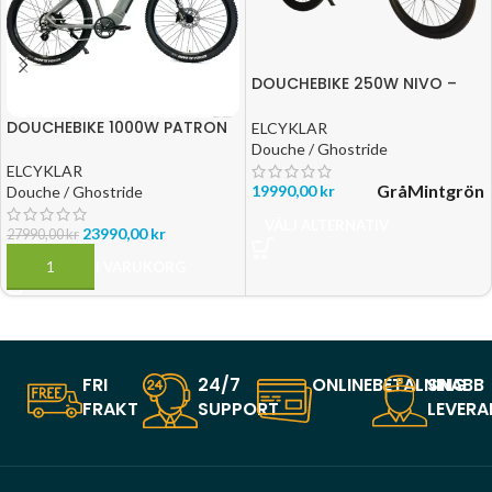
DOUCHEBIKE 250W NIVO –
100KM RÄCKVIDD
DOUCHEBIKE 1000W PATRON
ELCYKLAR
Douche / Ghostride
ELCYKLAR
Grå
Mintgrön
19990,00
kr
Douche / Ghostride
VÄLJ ALTERNATIV
23990,00
kr
27990,00
kr
LÄGG TILL I VARUKORG
FRI
24/7
ONLINEBETALNING
SNABB
FRAKT
SUPPORT
LEVERA