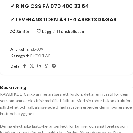
✓ RING OSS PÅ 070 400 33 64
✓ LEVERANSTIDEN ÄR 1-4 ARBETSDAGAR
Jämför
Lägg till i önskelistan
Artikelnr:
EL-039
Kategori:
ELCYKLAR
Dela:
Beskrivning
RAWBIKE E-Cargo är mer än bara ett fordon; det är en livsstil för dem
som omfamnar elektrisk mobilitet fullt ut. Med sin robusta konstruktion,
pålitlighet och välbalanserade 3-hjulssystem erbjuder den imponerande
kraft och trygghet.
Denna elektriska lastcykel är perfekt för familjer och små företag som
behöver ett smidigt och snabbt lastfordon för stadens gator. Den