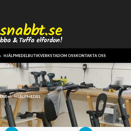
HJÄLPMEDEL
BUTIK
VERKSTAD
OM OSS
KONTAKTA OSS
RAR
HJÄLPMEDEL
de