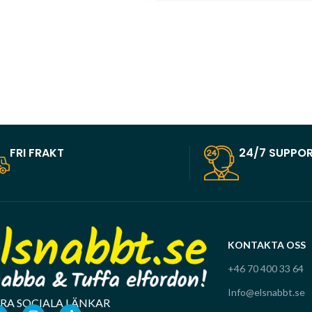
FRI FRAKT
24/7 SUPPO
KONTAKTA OSS
+46 70 400 33 64
Info@elsnabbt.se
RA SOCIALA LÄNKAR