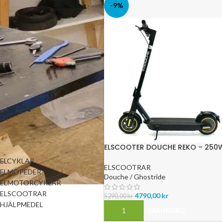
-9%
FILTRERA
FILTRERA PRODUKTER
EFTER VARUMÄRKEN
Douche /
(15)
Ghostride
PRODUKTKATEGORIER
ELSCOOTER DOUCHE REKO – 250
– 35 KM RÄCKVIDD
ELCYKLAR
ELSCOOTRAR
ELMOPEDER
Douche / Ghostride
ELMOTORCYKLAR
ELSCOOTRAR
4790,00
kr
5290,00
kr
HJÄLPMEDEL
LÄGG TILL I VARUKORG