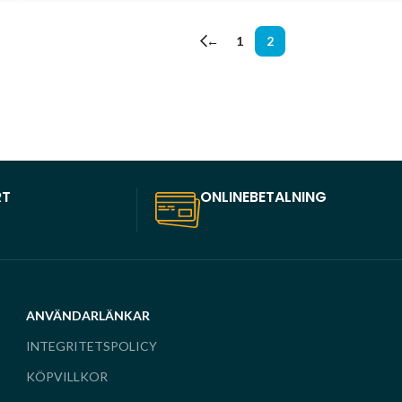
←
1
2
RT
ONLINEBETALNING
ANVÄNDARLÄNKAR
INTEGRITETSPOLICY
KÖPVILLKOR