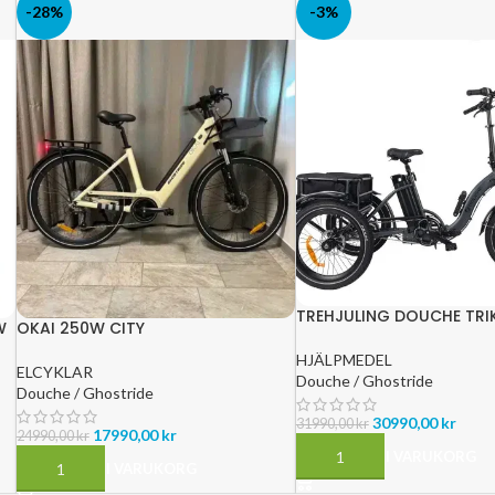
-28%
-3%
TREHJULING DOUCHE TRI
W
OKAI 250W CITY
HJÄLPMEDEL
ELCYKLAR
Douche / Ghostride
Douche / Ghostride
30990,00
kr
31990,00
kr
17990,00
kr
24990,00
kr
LÄGG TILL I VARUKORG
LÄGG TILL I VARUKORG