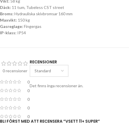
Vikt:
58 kg
Däck:
11 tum, Tubeless CST street
Broms:
Hydrauliska skivbromsar 160 mm
Maxvikt:
150 kg
Gasreglage:
Fingergas
IP-klass:
IP54
RECENSIONER
0 recensioner
0
Det finns inga recensioner än.
0
0
0
0
BLI FÖRST MED ATT RECENSERA ”VSETT 11+ SUPER”