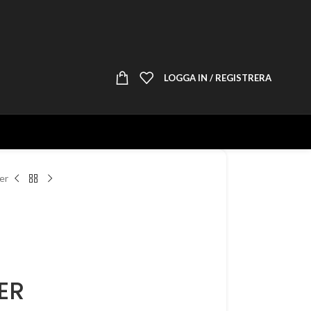
LOGGA IN / REGISTRERA
er
ER