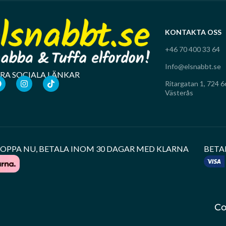
KONTAKTA OSS
+46 70 400 33 64
Info@elsnabbt.se
RA SOCIALA LÄNKAR
Ritargatan 1, 724 6
Västerås
OPPA NU, BETALA INOM 30 DAGAR MED KLARNA
BETA
Co