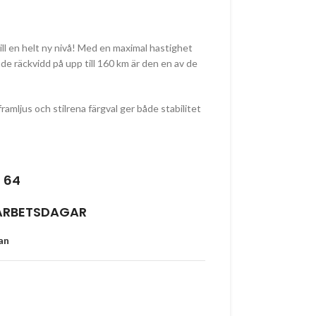
l en helt ny nivå! Med en maximal hastighet
e räckvidd på upp till 160 km är den en av de
ramljus och stilrena färgval ger både stabilitet
 64
 ARBETSDAGAR
tan