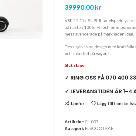
39990,00
kr
VSETT 11+ SUPER tar elsparkcyklar til
på nästan 100 km/h och en imponerand
mest avancerade på marknaden idag.
Dess självsäkra design med kraftfulla f
och säkerhet på vägen!
Slut i lager
✓ RING OSS PÅ 070 400 33
✓ LEVERANSTIDEN ÄR 1-4
Jämför
Lägg till i önskelis
Artikelnr:
EL-007
Kategori:
ELSCOOTRAR