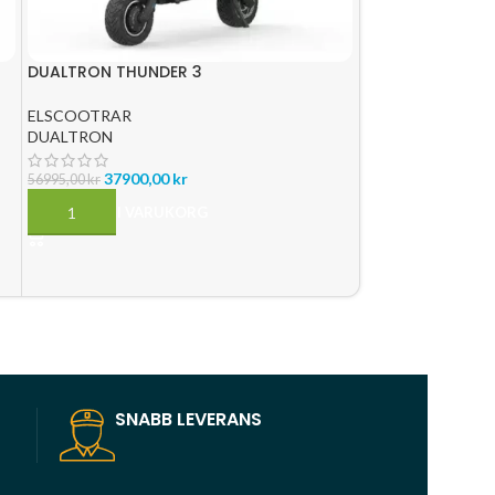
DUALTRON THUNDER 3
DUALTRON VICTO
ELSCOOTRAR
ELSCOOTRAR
DUALTRON
DUALTRON
37900,00
kr
22995,00
kr
–
269
56995,00
kr
LÄGG TILL I VARUKORG
VÄLJ ALTERNATI
SNABB LEVERANS