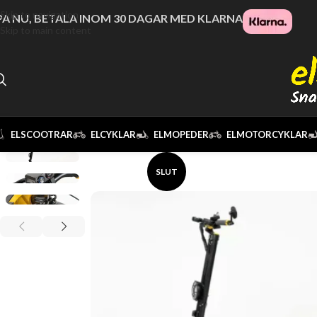
Skip to navigation
A NU, BETALA INOM 30 DAGAR MED KLARNA
Skip to main content
ELSCOOTRAR
ELCYKLAR
ELMOPEDER
ELMOTORCYKLAR
SLUT