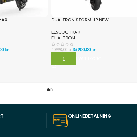
MAX
DUALTRON STORM UP NEW
ELSCOOTRAR
DUALTRON
00
kr
35900,00
kr
40990,00
kr
LÄGG TILL I VARUKORG
RT
ONLINEBETALNING