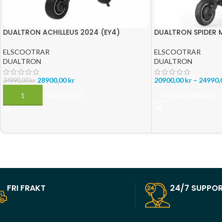
DUALTRON ACHILLEUS 2024 (EY4)
DUALTRON SPIDER 
ELSCOOTRAR
ELSCOOTRAR
DUALTRON
DUALTRON
28900,00
kr
20900,00
kr
–
24990,
34990,00
kr
LÄGG TILL I VARUKORG
VÄLJ ALTERNATIV
FRI FRAKT
24/7 SUPPO