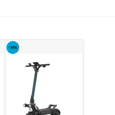
-34%
-26%