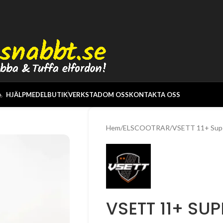
HJÄLPMEDEL
BUTIK
VERKSTAD
OM OSS
KONTAKTA OSS
Hem
ELSCOOTRAR
VSETT 11+ Sup
VSETT 11+ SUP